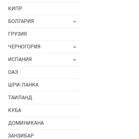
меню
КИПР
раскрыть
БОЛГАРИЯ
дочернее
меню
ГРУЗИЯ
раскрыть
ЧЕРНОГОРИЯ
дочернее
меню
раскрыть
ИСПАНИЯ
дочернее
меню
ОАЭ
ШРИ-ЛАНКА
ТАИЛАНД
КУБА
ДОМИНИКАНА
ЗАНЗИБАР