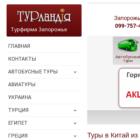
Запорожье
099-757-4
Турфирма Запорожье
ГЛАВНАЯ
Автобусны
КОНТАКТЫ
туры
раскрыть
АВТОБУСНЫЕ ТУРЫ
дочернее
меню
АВИАТУРЫ
УКРАИНА
раскрыть
ТУРЦИЯ
дочернее
меню
раскрыть
ЕГИПЕТ
дочернее
меню
раскрыть
Туры в Китай из
ГРЕЦИЯ
дочернее